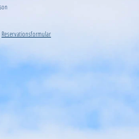
rson
s
Reservationsformular