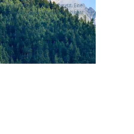
Viele Lehrstellen bleiben unbesetzt. Eine
Anfrage bei deinem Wunschbetrieb lohnt
sich.
Sonst kannst du auf folgenden Homepages
fündig werden:
https://www.lehrstellencheck.ch/
https://www.lehre-gr.ch/
https://www.yousty.ch/de-
CH/lehrstellen/GR
https://lehr-stelle.ch/region-
graub%C3%BCnden
https://junior.gateway.one/lehrstellen/kant
on-graubuenden
https://www.berufsberatung.ch/dyn/show
/2930